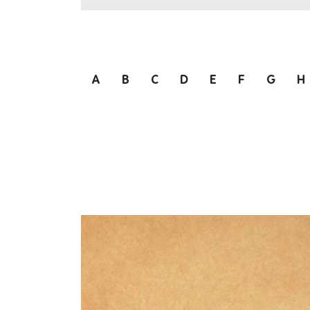
A
B
C
D
E
F
G
H