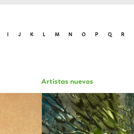
I
J
K
L
M
N
O
P
Q
R
Artistas nuevos