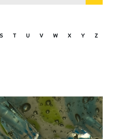
S
T
U
V
W
X
Y
Z